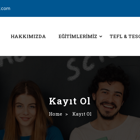
r.com
HAKKIMIZDA
EĞITIMLERIMIZ
TEFL & TES
Kayıt Ol
Home
>
Kayıt Ol