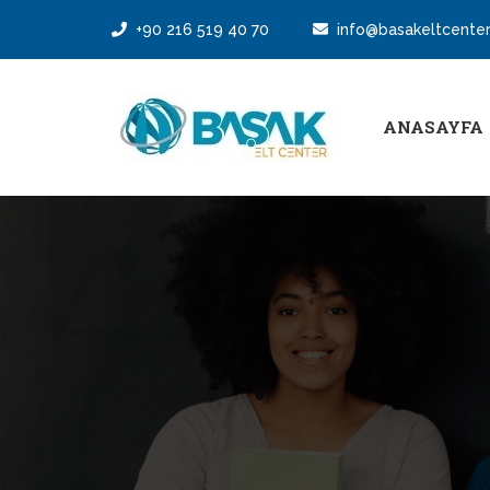
+90 216 519 40 70
info@basakeltcente
ANASAYFA