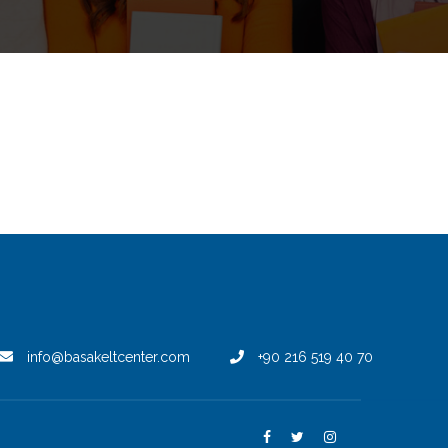
info@basakeltcenter.com
+90 216 519 40 70